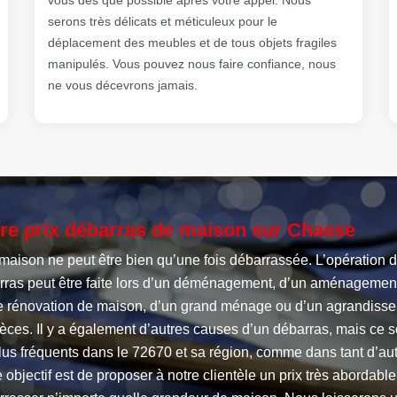
serons très délicats et méticuleux pour le
déplacement des meubles et de tous objets fragiles
manipulés. Vous pouvez nous faire confiance, nous
ne vous décevrons jamais.
re prix débarras de maison sur Chasse
maison ne peut être bien qu’une fois débarrassée. L’opération 
rras peut être faite lors d’un déménagement, d’un aménagemen
e rénovation de maison, d’un grand ménage ou d’un agrandiss
èces. Il y a également d’autres causes d’un débarras, mais ce s
lus fréquents dans le 72670 et sa région, comme dans tant d’aut
 objectif est de proposer à notre clientèle un prix très abordabl