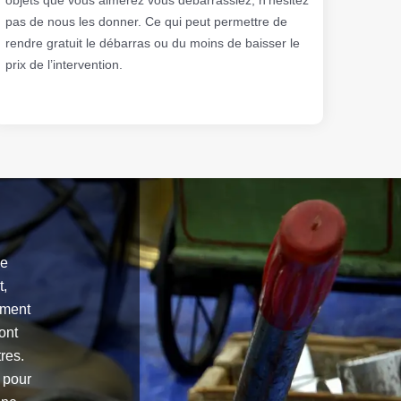
pas de nous les donner. Ce qui peut permettre de
rendre gratuit le débarras ou du moins de baisser le
prix de l’intervention.
de
t,
ement
ont
res.
e pour