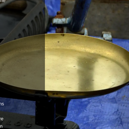
une
ans
re
en