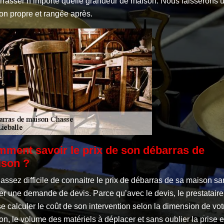
rrasser n’importe quelle grandeur de maison. Nous laisserons 
on propre et rangée après.
ment savoir le prix de son débarras de
son ?
t assez difficile de connaitre le prix de débarras de sa maison s
er une demande de devis. Parce qu’avec le devis, le prestataire
e calculer le coût de son intervention selon la dimension de vot
n, le volume des matériels à déplacer et sans oublier la prise 