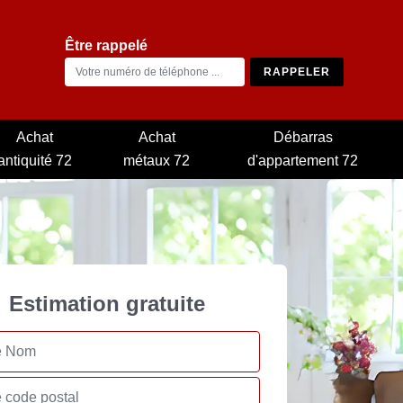
Être rappelé
Achat
Achat
Débarras
antiquité 72
métaux 72
d'appartement 72
Estimation gratuite