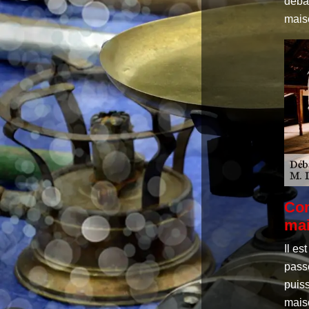
déba
mais
Com
mai
Il es
pass
puiss
maiso