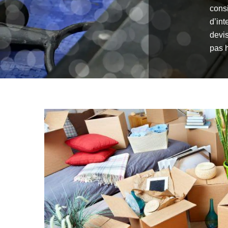
consi
d’int
devis
pas h