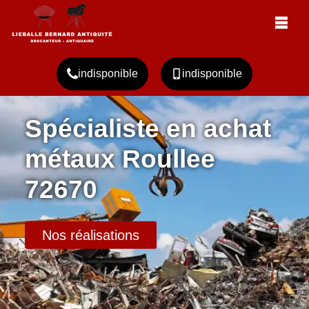
indisponible
indisponible
Spécialiste en achat
métaux Roullee
72670
Nos réalisations