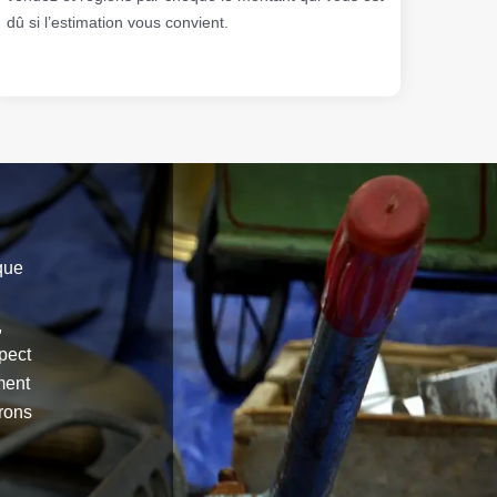
dû si l’estimation vous convient.
que
,
pect
ment
rons