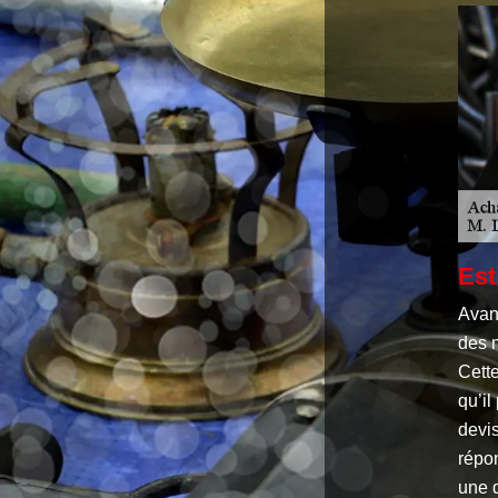
Est
Avan
des m
Cette
qu’il
devis
répo
une d