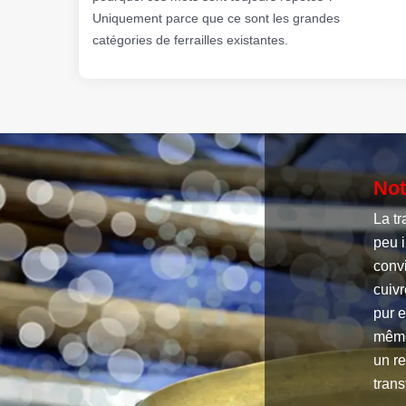
Uniquement parce que ce sont les grandes
catégories de ferrailles existantes.
Not
La tr
peu i
convi
cuivr
pur e
même
un r
trans