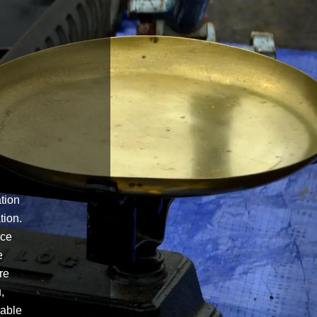
tion
tion.
ice
e
re
,
cable