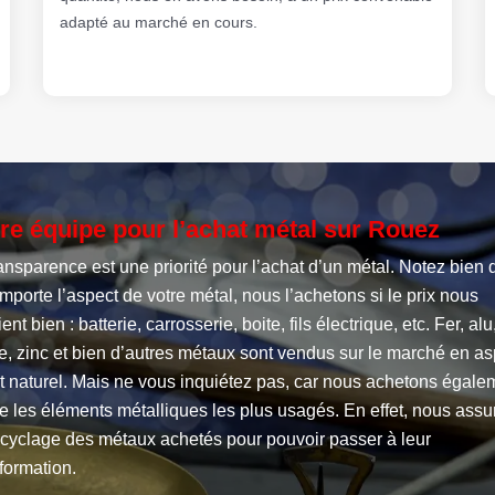
adapté au marché en cours.
re équipe pour l’achat métal sur Rouez
ansparence est une priorité pour l’achat d’un métal. Notez bien 
mporte l’aspect de votre métal, nous l’achetons si le prix nous
ent bien : batterie, carrosserie, boite, fils électrique, etc. Fer, alu
e, zinc et bien d’autres métaux sont vendus sur le marché en as
t naturel. Mais ne vous inquiétez pas, car nous achetons égale
 les éléments métalliques les plus usagés. En effet, nous assu
ecyclage des métaux achetés pour pouvoir passer à leur
formation.