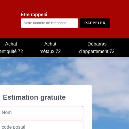
Être rappelé
Achat
Achat
Débarras
antiquité 72
métaux 72
d'appartement 72
Estimation gratuite