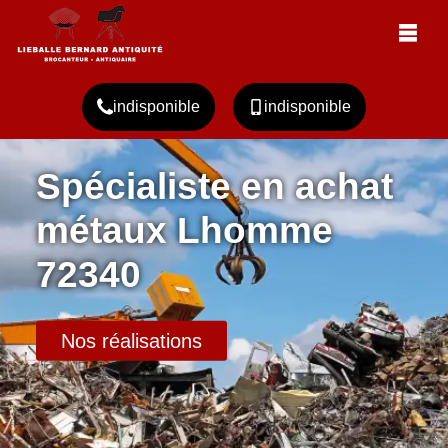
indisponible
indisponible
Spécialiste en achat
métaux Lhomme
72340
Nos réalisations