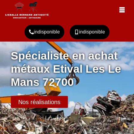
indisponible
indisponible
Spécialiste en achat
métaux Etival Les Le
Mans 72700
Nos réalisations