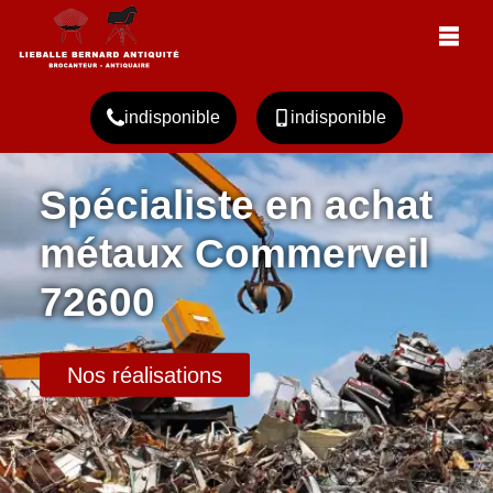
indisponible
indisponible
Spécialiste en achat
métaux Commerveil
72600
Nos réalisations