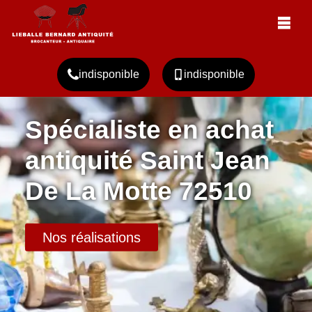
indisponible
indisponible
Spécialiste en achat
antiquité Saint Jean
De La Motte 72510
Nos réalisations