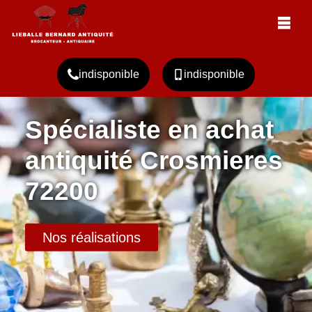
indisponible
indisponible
Spécialiste en achat
antiquité Crosmieres
72200
Nos réalisations