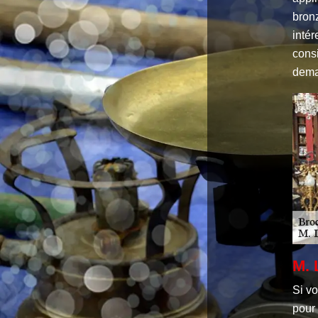
bronz
intér
consi
dema
M. 
Si v
pour