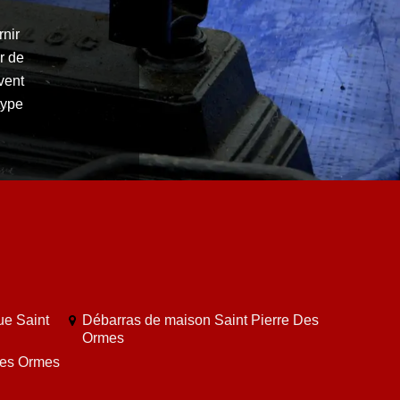
rnir
r de
vent
type
ue Saint
Débarras de maison Saint Pierre Des
Ormes
Des Ormes