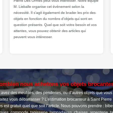
Pierre Des Ormes peut vous intéresser. Notre équipe
M. Lieballe organise cet évènement selon la
nécessité. Il s’agit également de brader les prix des
objets en fonction du nombre d’objets qui sont en
question présents. Quel que soit votre besoin et vos
attentes, vous pouvez obtenir des articles qui
peuvent vous intéresser.
ombien nous achetons vos objets brocante
 avez des meubles, des penderies, ou d’autres objets que vous
aitez vous débarrasser ? L’estimation brocanteur à Saint Pierre
 est gratuit quel que soit l’article. Nous pouvons prendre : bibe
ques, commode, tapisserie, lampadaires, chaises, argenterie, ta