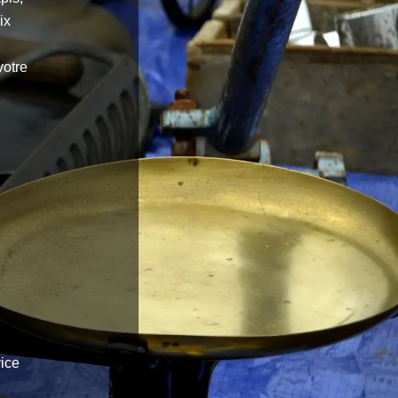
ix
votre
vice