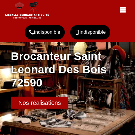
indisponible
indisponible
Brocanteur Saint
Leonard Des Bois
72590
Nos réalisations