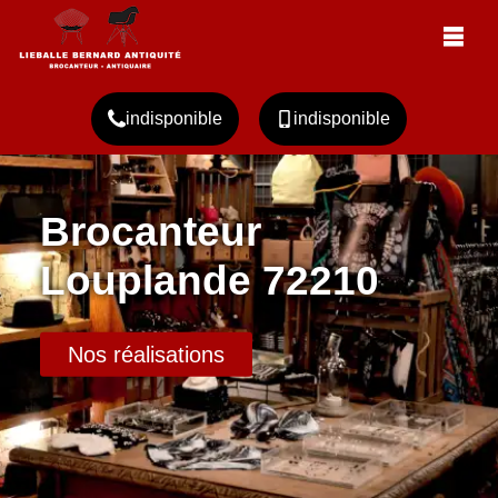
indisponible
indisponible
Brocanteur
Louplande 72210
Nos réalisations