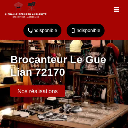
indisponible
indisponible
Brocanteur Le Gue
Lian 72170
Nos réalisations