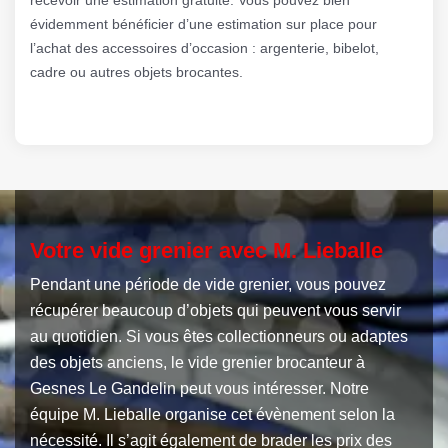
évidemment bénéficier d’une estimation sur place pour
l’achat des accessoires d’occasion : argenterie, bibelot,
cadre ou autres objets brocantes.
Votre vide grenier avec M. Lieballe
Pendant une période de vide grenier, vous pouvez
récupérer beaucoup d’objets qui peuvent vous servir
au quotidien. Si vous êtes collectionneurs ou adaptes
des objets anciens, le vide grenier brocanteur à
Gesnes Le Gandelin peut vous intéresser. Notre
équipe M. Lieballe organise cet évènement selon la
nécessité. Il s’agit également de brader les prix des