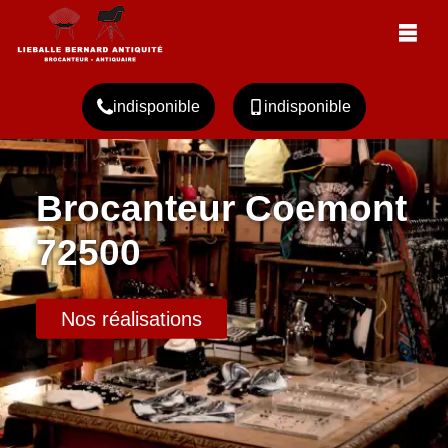
indisponible
indisponible
Brocanteur Coemont
72500
Nos réalisations