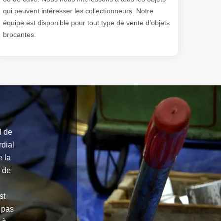
qui peuvent intéresser les collectionneurs. Notre
équipe est disponible pour tout type de vente d’objets
brocantes.
l de
rdial
e la
r de
st
 pas