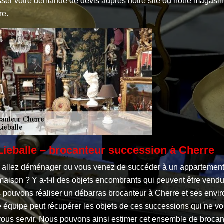
sser votre demande de devis auprès notre site ou notre magasin
re.
Lieballe – brocanteur succession à Cherre
 allez déménager ou vous venez de succéder à un appartement
maison ? Y a-t-il des objets encombrants qui peuvent être vend
 pouvons réaliser un débarras brocanteur à Cherre et ses envir
 équipe peut récupérer les objets de ces successions qui ne vo
vous servir. Nous pouvons ainsi estimer cet ensemble de brocan