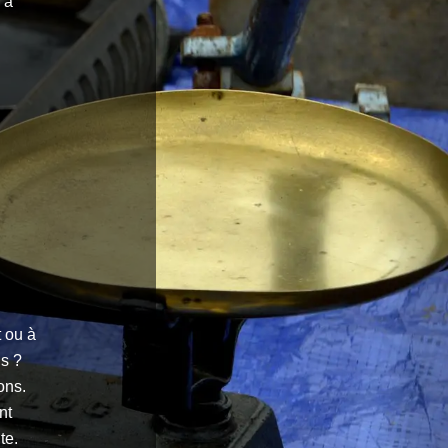
 à
 ou à
us ?
ons.
nt
te.