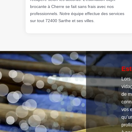
brocante à Cherre se fait sans frais avec nos
professionnels. Notre équipe effectue des services
sur tout 72400 Sarthe et ses villes.
Est
Lors 
vidag
de me
conn
vos e
qu’un
profi