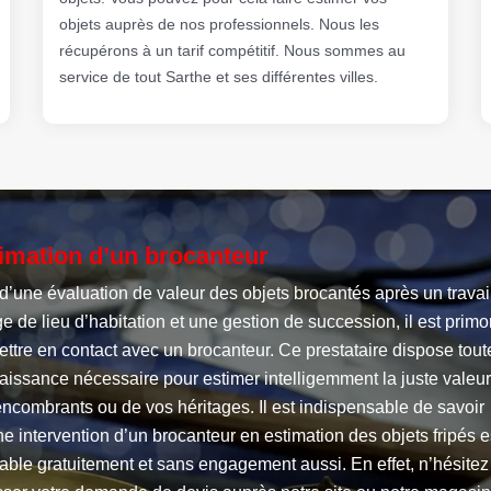
objets auprès de nos professionnels. Nous les
récupérons à un tarif compétitif. Nous sommes au
service de tout Sarthe et ses différentes villes.
imation d’un brocanteur
d’une évaluation de valeur des objets brocantés après un travai
e de lieu d’habitation et une gestion de succession, il est primo
ttre en contact avec un brocanteur. Ce prestataire dispose tout
aissance nécessaire pour estimer intelligemment la juste valeu
ncombrants ou de vos héritages. Il est indispensable de savoir
e intervention d’un brocanteur en estimation des objets fripés e
table gratuitement et sans engagement aussi. En effet, n’hésitez