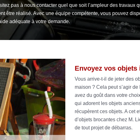
itez pas à nous contacter quel que soit l’ampleur des travaux q
ent être réalisé. Avec une équipe compétente, vous pouvez disp
aide adéquate à votre demande.
Envoyez vos objets 
Vous arrive-t-il de jeter des o
maison ? Cela peut s’agir de b
avez du goût dans votre choix
qui adorent les objets anciens.
récupèrent ces objets. A cet e
d’objets brocantes chez M. L
de tout projet de débarras.