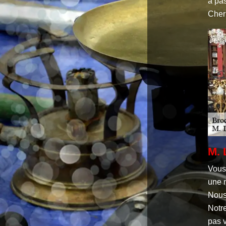
à pa
Cher
M. 
Vous
une 
Nous
Notre
pas 