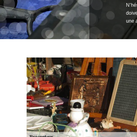
N’hés
doiv
une 