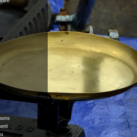
votre
isons
sent
du