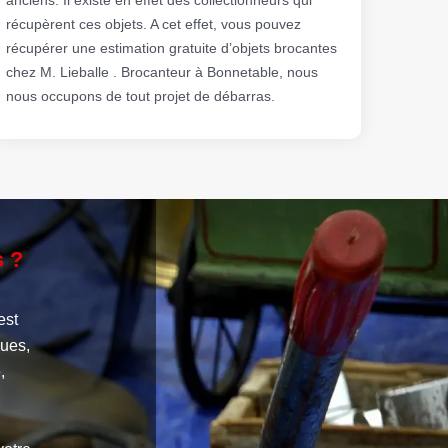
récupèrent ces objets. A cet effet, vous pouvez
récupérer une estimation gratuite d’objets brocantes
chez M. Lieballe . Brocanteur à Bonnetable, nous
nous occupons de tout projet de débarras.
s ?
est
ques,
,