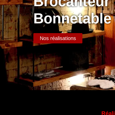
Brocanteur
Bonnetable
Nos réalisations
Réali