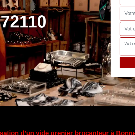
 72110
sation d’un vide grenier brocanteur à Bonn