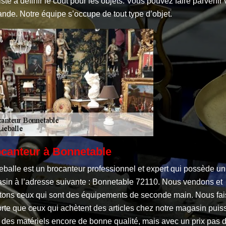
ste à définir le coût pour les objets. Vous pouvez faire parvenir 
nde. Notre équipe s’occupe de tout type d’objet.
canteur à Bonnetable
eballe est un brocanteur professionnel et expert qui possède un
sin à l’adresse suivante : Bonnetable 72110. Nous vendons et
tons ceux qui sont des équipements de seconde main. Nous fa
rte que ceux qui achètent des articles chez notre magasin puis
 des matériels encore de bonne qualité, mais avec un prix pas 