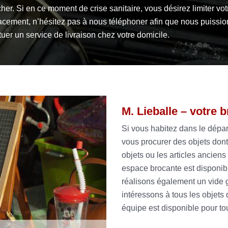
cher. Si en ce moment de crise sanitaire, vous désirez limiter vot
acement, n’hésitez pas à nous téléphoner afin que nous puissio
tuer un service de livraison chez votre domicile.
M. Lieballe – votre 
Si vous habitez dans le dépa
vous procurer des objets dont
objets ou les articles anciens 
espace brocante est disponib
réalisons également un vide 
intéressons à tous les objets 
équipe est disponible pour to