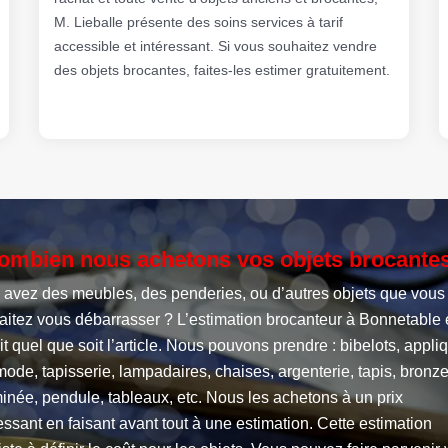
M. Lieballe présente des soins services à tarif
accessible et intéressant. Si vous souhaitez vendre
des objets brocantes, faites-les estimer gratuitement.
ombien nous achetons vos objets brocante
 avez des meubles, des penderies, ou d’autres objets que vous
aitez vous débarrasser ? L’estimation brocanteur à Bonnetable 
it quel que soit l’article. Nous pouvons prendre : bibelots, appli
de, tapisserie, lampadaires, chaises, argenterie, tapis, bronze
née, pendule, tableaux, etc. Nous les achetons à un prix
essant en faisant avant tout à une estimation. Cette estimation