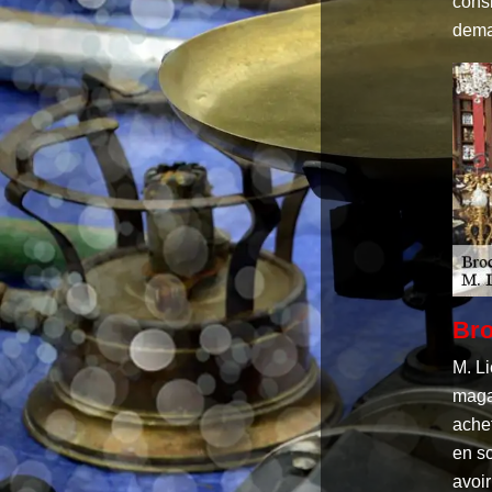
consi
dema
Bro
M. Li
maga
ache
en so
avoir