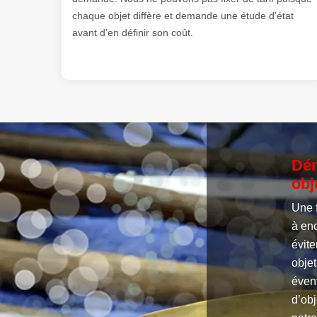
chaque objet diffère et demande une étude d’état
avant d’en définir son coût.
Dém
obj
Une 
à enc
évite
objet
évent
d’obj