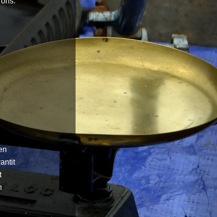
rons.
en
antit
t
n