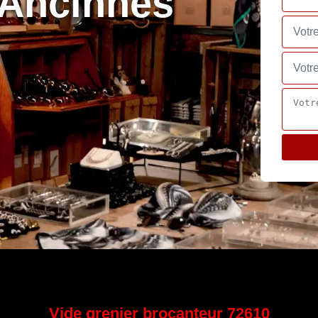
 Ancinnes
Vide grenier brocanteur 72610