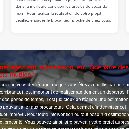
dans la meilleure condition les articles de seconde
main. Pour faciliter la réalisation de votre projet,
veuillez engager le brocanteur proche de chez vous.
énagement, succession, etc. Que faire des
ets inutiles ?
fois que vous déménager ou que vous êtes accueillis par une p
ombrants, il est important de réaliser rapidement un débarras. 
r des pertes de temps, il est judicieux de réaliser une estimatio
s pouvant aller aux brocanteurs. Cela permet d’indemniser cet
uel imprévu. Pour toute intervention ou tout besoin d’estimation
et brocante. Vous pouvez ainsi faire parvenir votre projet auprè