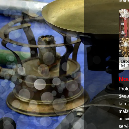
notr
Nou
Profe
des 
la r
mais
activ
servi