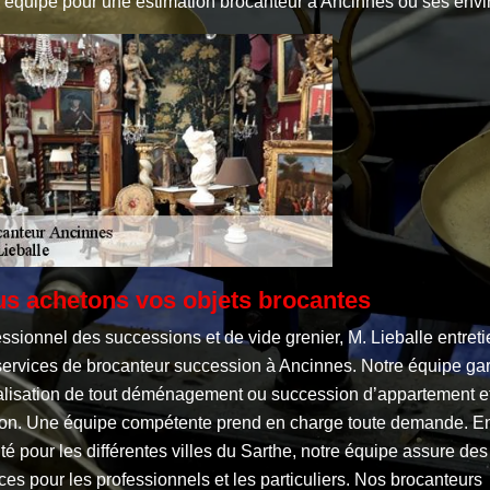
e équipe pour une estimation brocanteur à Ancinnes ou ses envi
s achetons vos objets brocantes
ssionnel des successions et de vide grenier, M. Lieballe entreti
services de brocanteur succession à Ancinnes. Notre équipe gar
éalisation de tout déménagement ou succession d’appartement e
on. Une équipe compétente prend en charge toute demande. E
ité pour les différentes villes du Sarthe, notre équipe assure des
ces pour les professionnels et les particuliers. Nos brocanteurs