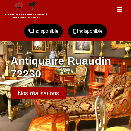
indisponible
indisponible
Antiquaire Ruaudin
72230
Nos réalisations