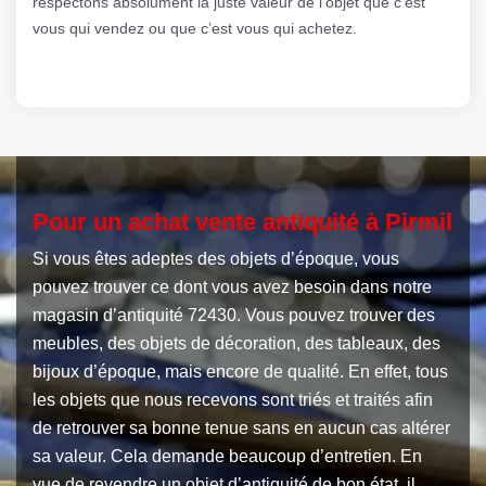
respectons absolument la juste valeur de l’objet que c’est
vous qui vendez ou que c’est vous qui achetez.
Pour un achat vente antiquité à Pirmil
Si vous êtes adeptes des objets d’époque, vous
pouvez trouver ce dont vous avez besoin dans notre
magasin d’antiquité 72430. Vous pouvez trouver des
meubles, des objets de décoration, des tableaux, des
bijoux d’époque, mais encore de qualité. En effet, tous
les objets que nous recevons sont triés et traités afin
de retrouver sa bonne tenue sans en aucun cas altérer
sa valeur. Cela demande beaucoup d’entretien. En
vue de revendre un objet d’antiquité de bon état, il