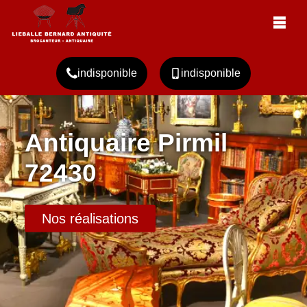
indisponible
indisponible
Antiquaire Pirmil
72430
Nos réalisations