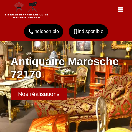
indisponible
indisponible
Antiquaire Maresche
72170
Nos réalisations