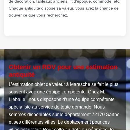
de décoration, tableaux anciens, lit d’époque, commode, etc.
Chaque antiquité dispose sa valeur, vous avez la chance de
trouver ce que vous recherchez.
Obtenir un RDV pour une estimation
antiquité
L’estimation objet de valeur à Maresche se fait le plus
souvent avec une équipe compétente. Chez M.
Lieballe , nous disposons d’une équipe compétente
spécialiste au service de toute demande. Nous
sommes disponibles sur le département 72170 Sarthe
et ses différentes villes. Le déplacement pour ces
villes est gratuit. Pour celle au-delà du périmètre, le