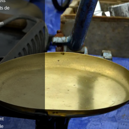
ets
ts de
un
nt
de