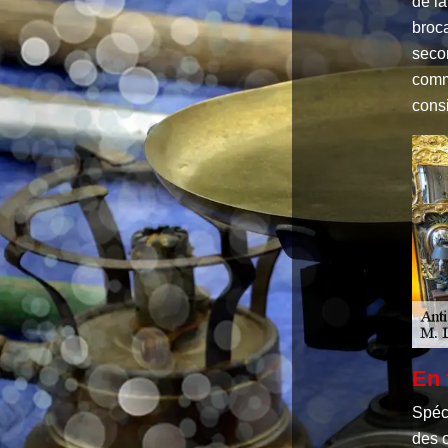
de la
broca
secon
comme
consi
En 
Spéci
des o