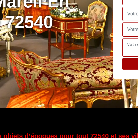
Mareil En
 72540
 objets d’époques pour tout 72540 et ses vi