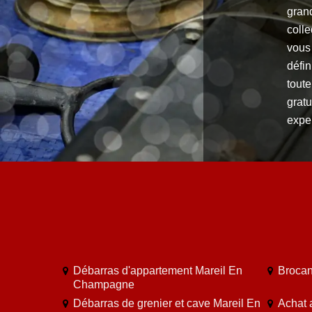
grand
colle
vous
défin
toute
gratu
exper
Débarras d'appartement Mareil En
Brocan
Champagne
Débarras de grenier et cave Mareil En
Achat 