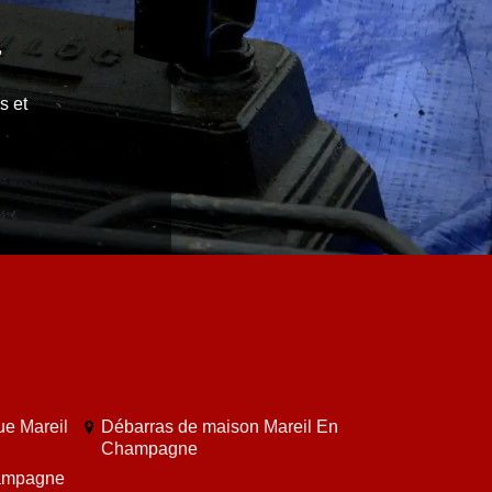
,
s et
ue Mareil
Débarras de maison Mareil En
Champagne
hampagne