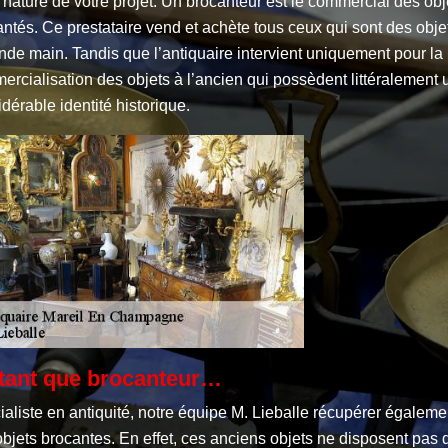
 nature de votre projet. Un brocanteur est le commercial des obj
ntés. Ce prestataire vend et achète tous ceux qui sont des obje
de main. Tandis que l’antiquaire intervient uniquement pour la
rcialisation des objets à l’ancien qui possèdent littéralement 
dérable identité historique.
tant que brocanteur…
aliste en antiquité, notre équipe M. Lieballe récupérer égaleme
bjets brocantes. En effet, ces anciens objets ne disposent pas 