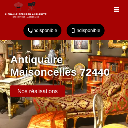
indisponible
indisponible
Antiquaire
Maisoncelles 72440
Nos réalisations