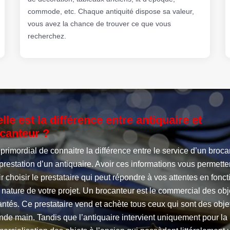
commode, etc. Chaque antiquité dispose sa valeur,
vous avez la chance de trouver ce que vous
recherchez.
lle est la différence entre antiquaire et
canteur ?
t primordial de connaitre la différence entre le service d’un broc
 prestation d’un antiquaire. Avoir ces informations vous permette
r choisir le prestataire qui peut répondre à vos attentes en fonct
 nature de votre projet. Un brocanteur est le commercial des obj
ntés. Ce prestataire vend et achète tous ceux qui sont des obje
de main. Tandis que l’antiquaire intervient uniquement pour la