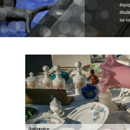
équip
étude
sa va