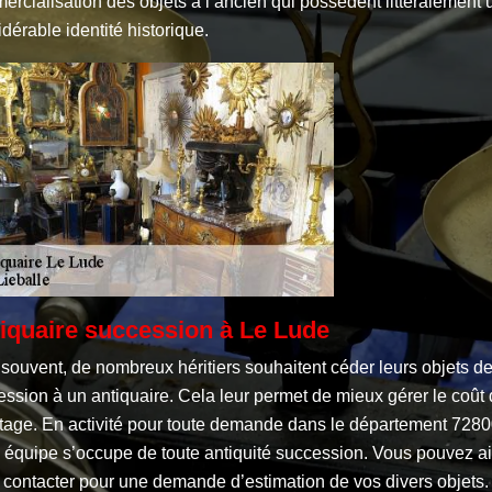
rcialisation des objets à l’ancien qui possèdent littéralement 
dérable identité historique.
iquaire succession à Le Lude
souvent, de nombreux héritiers souhaitent céder leurs objets d
ssion à un antiquaire. Cela leur permet de mieux gérer le coût
itage. En activité pour toute demande dans le département 7280
e équipe s’occupe de toute antiquité succession. Vous pouvez ai
 contacter pour une demande d’estimation de vos divers objets