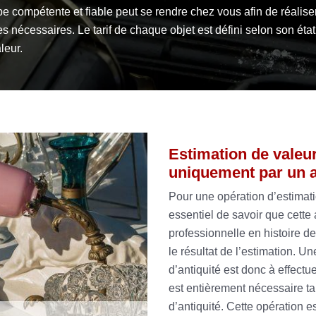
e compétente et fiable peut se rendre chez vous afin de réaliser
s nécessaires. Le tarif de chaque objet est défini selon son état
leur.
Estimation de valeur 
uniquement par un a
Pour une opération d’estimatio
essentiel de savoir que cette
professionnelle en histoire de
le résultat de l’estimation. 
d’antiquité est donc à effectu
est entièrement nécessaire ta
d’antiquité. Cette opération e