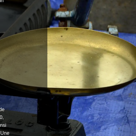
un
e
 de
0,
nsi
. Une