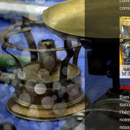
comme
consi
Ant
Bien 
succe
l’hér
notr
nous