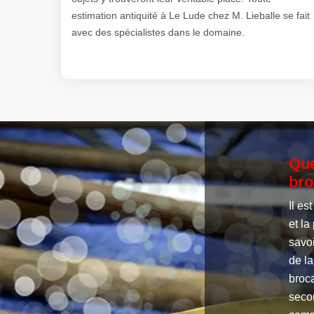
estimation antiquité à Le Lude chez M. Lieballe se fait
avec des spécialistes dans le domaine.
Que
bro
Il es
et la
savoi
de la
broca
secon