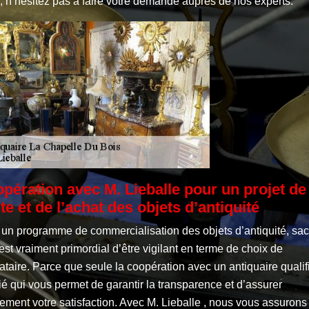
, n’hésitez pas à faire votre demande auprès de nos experts.
pération avec M. Lieballe pour un projet de
te et de l’achat des objets d’antiquité
 un programme de commercialisation des objets d’antiquité, sa
 est vraiment primordial d’être vigilant en terme de choix de
ataire. Parce que seule la coopération avec un antiquaire qualif
fié qui vous permet de garantir la transparence et d’assurer
ement votre satisfaction. Avec M. Lieballe , nous vous assurons