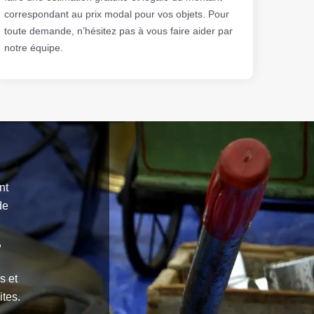
correspondant au prix modal pour vos objets. Pour
toute demande, n’hésitez pas à vous faire aider par
notre équipe.
nt
de
,
s et
ites.