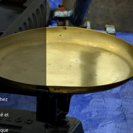
chez
ié et
 que