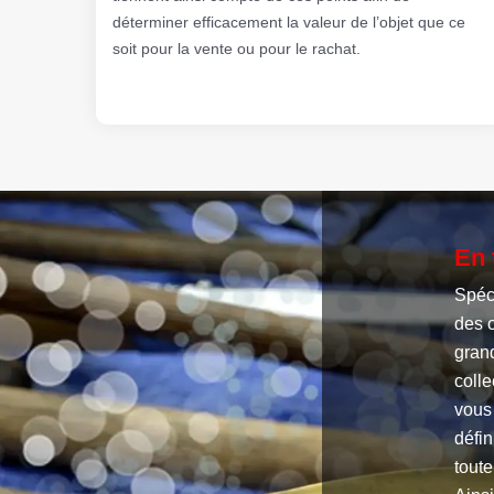
déterminer efficacement la valeur de l’objet que ce
soit pour la vente ou pour le rachat.
En 
Spéci
des o
grand
colle
vous
défin
toute