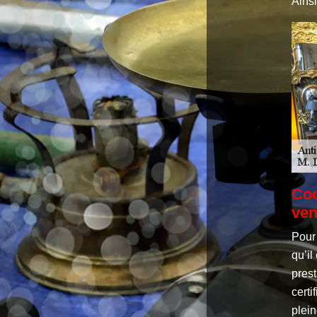
Ainsi
Coo
ven
Pour
qu’il
prest
certi
plein