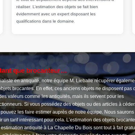
réaliser. L’estimation des objets se fait bien
évidemment avec un expert disposant les
qualifications dans le domaine.
tant que brocanteur…
aliste en antiquité, notre équipe M. Lieballe récupérer égaleme
bjets brocantes. En effet, ces anciens objets ne disposent pas 
es valeurs comme les antiquités, mais ils servent pour les
ctionneurs. Si vous possédez des objets ou des articles à céder
 pouvez les faire estimer auprès de notre équipe. Nous saurons
ir un tarif intéressant pour cela. L’estimation des objets brocante
 estimation antiquité à La Chapelle Du Bois sont tout à fait gratu