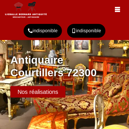
indisponible
indisponible
Antiquaire
Courtillers 72300
Nos réalisations