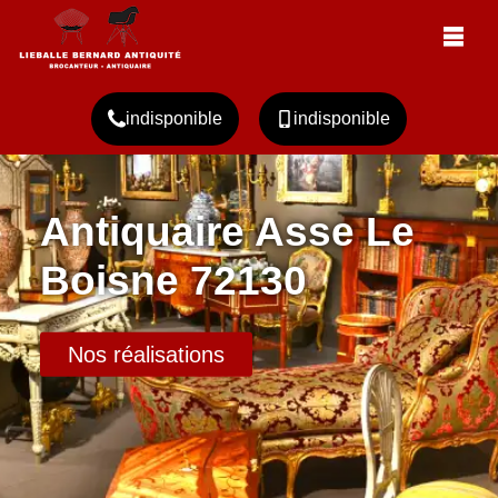
indisponible
indisponible
Antiquaire Asse Le
Boisne 72130
Nos réalisations